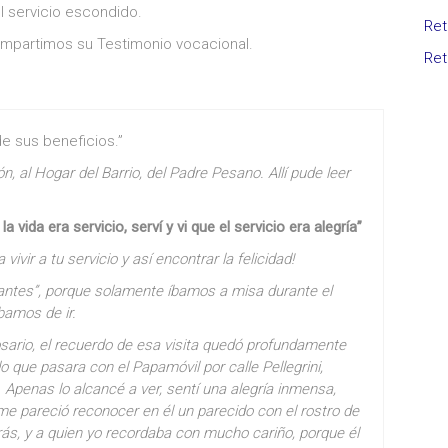
l servicio escondido.
Ret
ompartimos su Testimonio vocacional.
Ret
de sus beneficios.”
, al Hogar del Barrio, del Padre Pesano. Allí pude leer
a vida era servicio, serví y vi que el servicio era alegría”
vivir a tu servicio y así encontrar la felicidad!
antes”, porque solamente íbamos a misa durante el
bamos de ir.
osario, el recuerdo de esa visita quedó profundamente
ue pasara con el Papamóvil por calle Pellegrini,
 Apenas lo alcancé a ver, sentí una alegría inmensa,
 me pareció reconocer en él un parecido con el rostro de
rás, y a quien yo recordaba con mucho cariño, porque él