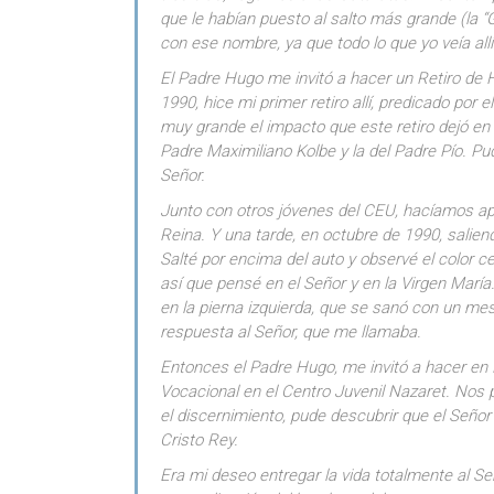
que le habían puesto al salto más grande (la “
con ese nombre, ya que todo lo que yo veía allí
El Padre Hugo me invitó a hacer un Retiro de
1990, hice mi primer retiro allí, predicado por 
muy grande el impacto que este retiro dejó en 
Padre Maximiliano Kolbe y la del Padre Pío. Pud
Señor.
Junto con otros jóvenes del CEU, hacíamos apo
Reina. Y una tarde, en octubre de 1990, saliend
Salté por encima del auto y observé el color ce
así que pensé en el Señor y en la Virgen Marí
en la pierna izquierda, que se sanó con un me
respuesta al Señor, que me llamaba.
Entonces el Padre Hugo, me invitó a hacer en
Vocacional en el Centro Juvenil Nazaret. Nos p
el discernimiento, pude descubrir que el Señ
Cristo Rey.
Era mi deseo entregar la vida totalmente al S