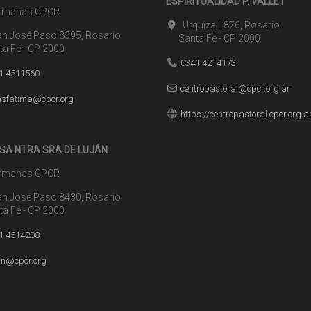
ESPIRITUALIDAD P. VALLET
manas CPCR
Urquiza 1876, Rosario
n José Paso 8395, Rosario
Santa Fe - CP 2000
 Fe - CP 2000
0341 4214173
1 4511560
centropastoral@cpcr.org.ar
sfatima@cpcr.org
https://centropastoral.cpcr.org.a
SA NTRA SRA DE LUJÁN
manas CPCR
n José Paso 8430, Rosario
 Fe - CP 2000
1 4514208
an@cpcr.org