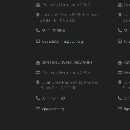
Padres y Hermanos CPCR
Her
Juan José Paso 8385, Rosario
Jua
Santa Fe – CP 2000
Santa
0341 4510546
034
casadefatima@cpcr.org
hna
CENTRO JUVENIL NAZARET
CA
Padres y Hermanos CPCR
Her
Juan José Paso 8480, Rosario
Jua
Santa Fe – CP 2000
Santa
0341 4514180
034
cjn@cpcr.org
luj