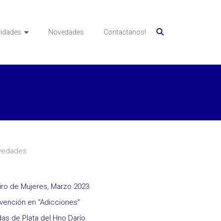
vidades
Novedades
Contactanos!
vedades
iro de Mujeres, Marzo 2023
vención en “Adicciones”
as de Plata del Hno Darío