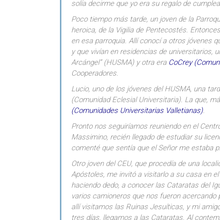
solía decirme que yo era su regalo de cumple
Poco tiempo más tarde, un joven de la Parroqu
heroica, de la Vigilia de Pentecostés. Entonce
en esa parroquia. Allí conocí a otros jóvenes q
y que vivían en residencias de universitarios, 
Arcángel” (HUSMA) y otra era
CoCrey (Comuni
Cooperadores.
Lucio, uno de los jóvenes del HUSMA, una tarde
(Comunidad Eclesial Universitaria). La que, m
(Comunidades Universitarias Valletianas)
.
Pronto nos seguiríamos reuniendo en el Centro 
Massimino, recién llegado de estudiar su lice
comenté que sentía que el Señor me estaba p
Otro joven del CEU, que procedía de una locali
Apóstoles, me invitó a visitarlo a su casa en e
haciendo dedo, a conocer las Cataratas del I
varios camioneros que nos fueron acercando p
allí visitamos las Ruinas Jesuíticas, y mi am
tres días, llegamos a las Cataratas. Al contemp