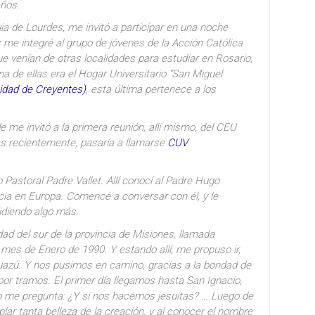
años.
ia de Lourdes, me invitó a participar en una noche
s me integré al grupo de jóvenes de la Acción Católica
ue venían de otras localidades para estudiar en Rosario,
una de ellas era el Hogar Universitario “San Miguel
dad de Creyentes)
, esta última pertenece a los
 me invitó a la primera reunión, allí mismo, del CEU
ás recientemente, pasaría a llamarse
CUV
Pastoral Padre Vallet. Allí conocí al Padre Hugo
ncia en Europa. Comencé a conversar con él, y le
idiendo algo más.
dad del sur de la provincia de Misiones, llamada
l mes de Enero de 1990. Y estando allí, me propuso ir,
guazú. Y nos pusimos en camino, gracias a la bondad de
or tramos. El primer día llegamos hasta San Ignacio,
igo me pregunta: ¿Y si nos hacemos jesuitas? … Luego de
lar tanta belleza de la creación, y al conocer el nombre