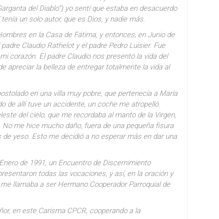
Garganta del Diablo”) yo sentí que estaba en desacuerdo
 tenía un solo autor, que es Dios, y nadie más.
 Hombres en la Casa de Fátima, y entonces, en Junio de
el padre Claudio Rathelot y el padre Pedro Luisier. Fue
mi corazón. El padre Claudio nos presentó la vida del
e apreciar la belleza de entregar totalmente la vida al
stolado en una villa muy pobre, que pertenecía a María
o de allí tuve un accidente, un coche me atropelló.
leste del cielo, que me recordaba al manto de la Virgen,
a. No me hice mucho daño, fuera de una pequeña fisura
s de yeso. Esto me decidió a no esperar más en dar una
 Enero de 1991, un Encuentro de Discernimiento
resentaron todas las vocaciones, y así, en la oración y
or me llamaba a ser Hermano Cooperador Parroquial de
eñor, en este Carisma CPCR, cooperando a la