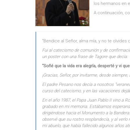
los hermanos en e
A continuación, c
“Bendice al Señor, alma mía, y no te olvides 
Fui al catecismo de comunión y de confirmación
un poster con una frase de Tagore que decía:
“Soñé que la vida era alegría, desperté y vi que l
¡Gracias, Señor, por invitarme, desde siempre, a 
El padre Pesano nos decía a nosotros “verane
curso del catecismo, y en las vacaciones dejá
En el año 1987, el Papa Juan Pablo II vino a R
grabado en mi memoria. Estábamos esperando q
dirigiéndose hacia el Monumento a la Bandera.
observé que su rostro resplandecía, y al verlo
mi abuelo, que había fallecido algunos años at