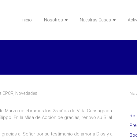
Inicio
Nosotros
Nuestras Casas
Acti
ia CPCR
,
Novedades
No
de Marzo celebramos los 25 años de Vida Consagrada
Ret
ilippo. En la Misa de Acción de gracias, renovó su Sí al
Pre
 gracias al Señor por su testimonio de amor a Dios y a
Bod