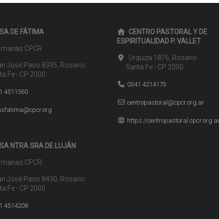
SA DE FÁTIMA
CENTRO PASTORAL Y DE
ESPIRITUALIDAD P. VALLET
manas CPCR
Urquiza 1876, Rosario
n José Paso 8395, Rosario
Santa Fe - CP 2000
 Fe - CP 2000
0341 4214173
1 4511560
centropastoral@cpcr.org.ar
sfatima@cpcr.org
https://centropastoral.cpcr.org.a
SA NTRA SRA DE LUJÁN
manas CPCR
n José Paso 8430, Rosario
 Fe - CP 2000
1 4514208