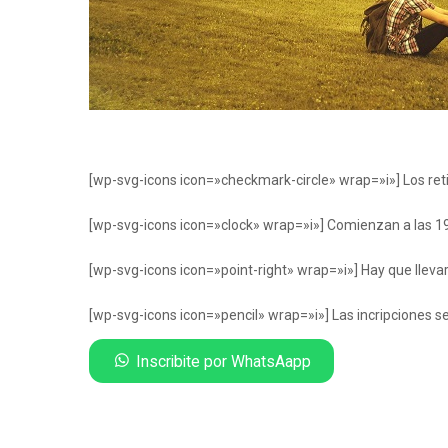
[wp-svg-icons icon=»checkmark-circle» wrap=»i»] Los retir
[wp-svg-icons icon=»clock» wrap=»i»] Comienzan a las 19 h
[wp-svg-icons icon=»point-right» wrap=»i»] Hay que llevar
[wp-svg-icons icon=»pencil» wrap=»i»] Las incripciones s
Inscribite por WhatsAapp