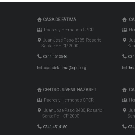
CASA DE FÁTIMA
CA
Padres y Hermanos CPCR
Her
Juan José Paso 8385, Rosario
Jua
Santa Fe – CP 2000
Santa
0341 4510546
034
casadefatima@cpcr.org
hna
CENTRO JUVENIL NAZARET
CA
Padres y Hermanos CPCR
Her
Juan José Paso 8480, Rosario
Jua
Santa Fe – CP 2000
Santa
0341 4514180
034