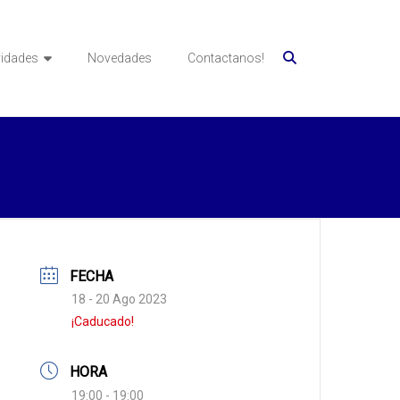
vidades
Novedades
Contactanos!
FECHA
18 - 20 Ago 2023
¡Caducado!
HORA
19:00 - 19:00