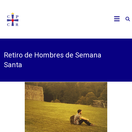
Saltar
al
Cooperadores
CPCR
contenido
y
Cooperatrices
Argentina
Parroquiales
de Cristo Rey,
en Argentina
Retiro de Hombres de Semana
Santa