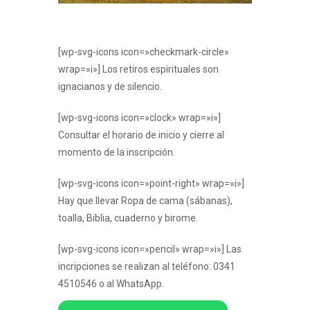
[wp-svg-icons icon=»checkmark-circle»
wrap=»i»] Los retiros espirituales son
ignacianos y de silencio.
[wp-svg-icons icon=»clock» wrap=»i»]
Consultar el horario de inicio y cierre al
momento de la inscripción.
[wp-svg-icons icon=»point-right» wrap=»i»]
Hay que llevar Ropa de cama (sábanas),
toalla, Biblia, cuaderno y birome.
[wp-svg-icons icon=»pencil» wrap=»i»] Las
incripciones se realizan al teléfono: 0341
4510546 o al WhatsApp.