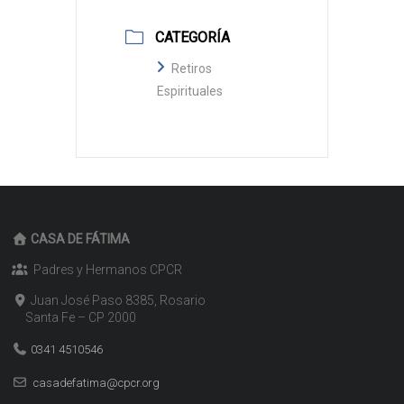
CATEGORÍA
Retiros
Espirituales
CASA DE FÁTIMA
Padres y Hermanos CPCR
Juan José Paso 8385, Rosario
Santa Fe – CP 2000
0341 4510546
casadefatima@cpcr.org