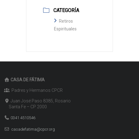
CATEGORÍA
Retiros
Espirituales
CASA DE FÁTIMA
Padres y Hermanos CPCR
Juan José Paso 8385, Rosario
Santa Fe – CP 2000
0341 4510546
casadefatima@cpcr.org