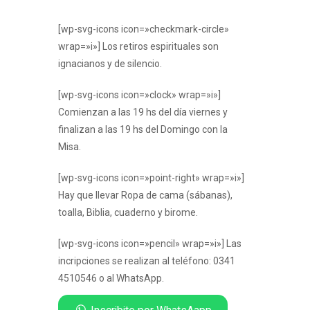
[wp-svg-icons icon=»checkmark-circle»
wrap=»i»] Los retiros espirituales son
ignacianos y de silencio.
[wp-svg-icons icon=»clock» wrap=»i»]
Comienzan a las 19 hs del día viernes y
finalizan a las 19 hs del Domingo con la
Misa.
[wp-svg-icons icon=»point-right» wrap=»i»]
Hay que llevar Ropa de cama (sábanas),
toalla, Biblia, cuaderno y birome.
[wp-svg-icons icon=»pencil» wrap=»i»] Las
incripciones se realizan al teléfono: 0341
4510546 o al WhatsApp.
Inscribite por WhatsAapp