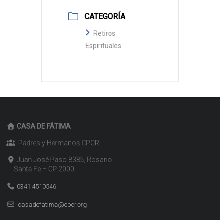
CATEGORÍA
Retiros
Espirituales
CASA DE FÁTIMA
Padres y Hermanos CPCR
Juan José Paso 8385, Rosario
Santa Fe – CP 2000
0341 4510546
casadefatima@cpcr.org