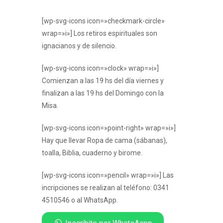
[wp-svg-icons icon=»checkmark-circle»
wrap=»i»] Los retiros espirituales son
ignacianos y de silencio.
[wp-svg-icons icon=»clock» wrap=»i»]
Comienzan a las 19 hs del día viernes y
finalizan a las 19 hs del Domingo con la
Misa.
[wp-svg-icons icon=»point-right» wrap=»i»]
Hay que llevar Ropa de cama (sábanas),
toalla, Biblia, cuaderno y birome.
[wp-svg-icons icon=»pencil» wrap=»i»] Las
incripciones se realizan al teléfono: 0341
4510546 o al WhatsApp.
Inscribite por WhatsAapp