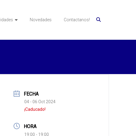
vidades
Novedades
Contactanos!
FECHA
04 - 06 Oct 2024
¡Caducado!
HORA
19:00 - 19:00