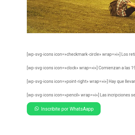
[wp-svg-icons icon=»checkmark-circle» wrap=»i»] Los retir
[wp-svg-icons icon=»clock» wrap=»i»] Comienzan a las 19 h
[wp-svg-icons icon=»point-right» wrap=»i»] Hay que llevar
[wp-svg-icons icon=»pencil» wrap=»i»] Las incripciones s
Inscribite por WhatsAapp