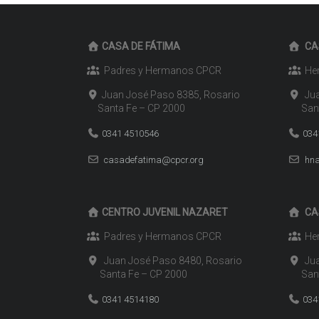
CASA DE FÁTIMA
CA
Padres y Hermanos CPCR
Her
Juan José Paso 8385, Rosario
Jua
Santa Fe – CP 2000
Santa
0341 4510546
034
casadefatima@cpcr.org
hna
CENTRO JUVENIL NAZARET
CA
Padres y Hermanos CPCR
Her
Juan José Paso 8480, Rosario
Jua
Santa Fe – CP 2000
Santa
0341 4514180
034