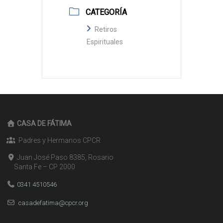
CATEGORÍA
Retiros
Espirituales
CASA DE FÁTIMA
Padres y Hermanos CPCR
Juan José Paso 8385, Rosario
Santa Fe – CP 2000
0341 4510546
casadefatima@cpcr.org