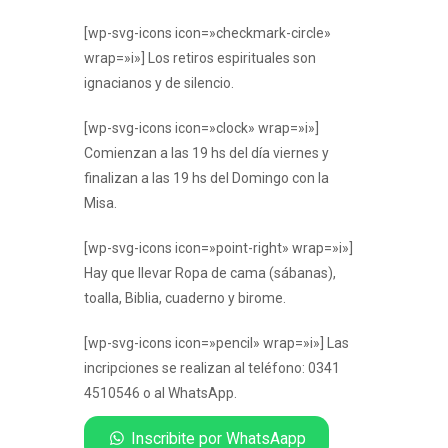
[wp-svg-icons icon=»checkmark-circle»
wrap=»i»] Los retiros espirituales son
ignacianos y de silencio.
[wp-svg-icons icon=»clock» wrap=»i»]
Comienzan a las 19 hs del día viernes y
finalizan a las 19 hs del Domingo con la
Misa.
[wp-svg-icons icon=»point-right» wrap=»i»]
Hay que llevar Ropa de cama (sábanas),
toalla, Biblia, cuaderno y birome.
[wp-svg-icons icon=»pencil» wrap=»i»] Las
incripciones se realizan al teléfono: 0341
4510546 o al WhatsApp.
Inscribite por WhatsAapp