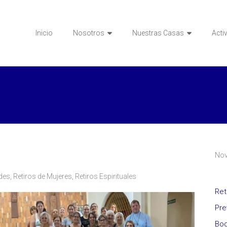
Inicio
Nosotros
Nuestras Casas
Acti
3
No
des
,
Retiros de Mujeres
,
Retiros Espirituales
Ret
Pre
Bod