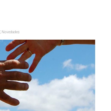
F
,
Novedades