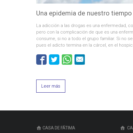
Una epidemia de nuestro tiempo
La adicción a las drogas es una enfermedad, co
pero con la complicación de que es una enferme
consume, si no a todo el grupo familiar. Si no se
pues el adicto termina en la cárcel, en el hospi
Leer más
CASA DE FÁTIMA
CA