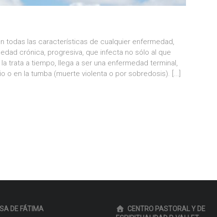
n todas las características de cualquier enfermedad,
dad crónica, progresiva, que infecta no sólo al que
 la trata a tiempo, llega a ser una enfermedad terminal,
cio o en la tumba (muerte violenta o por sobredosis).
[...]
SA DE FÁTIMA
CENTRO PASTORAL Y DE