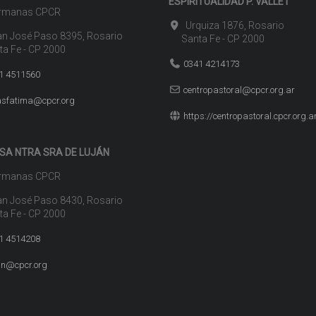
ESPIRITUALIDAD P. VALLET
manas CPCR
Urquiza 1876, Rosario
n José Paso 8395, Rosario
Santa Fe - CP 2000
 Fe - CP 2000
0341 4214173
1 4511560
centropastoral@cpcr.org.ar
sfatima@cpcr.org
https://centropastoral.cpcr.org.a
SA NTRA SRA DE LUJÁN
manas CPCR
n José Paso 8430, Rosario
 Fe - CP 2000
1 4514208
an@cpcr.org