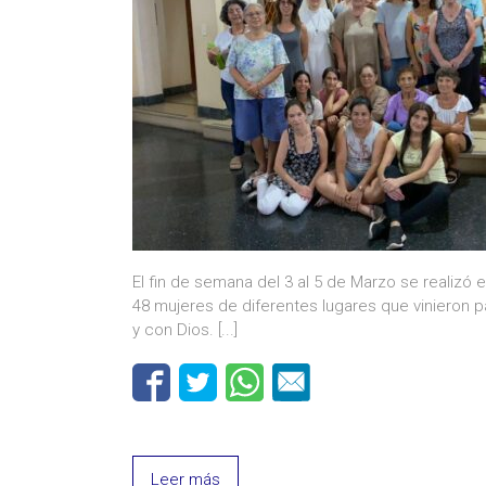
El fin de semana del 3 al 5 de Marzo se realizó 
48 mujeres de diferentes lugares que vinieron
y con Dios.
[...]
Leer más