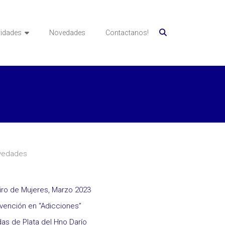
vidades
Novedades
Contactanos!
vedades
iro de Mujeres, Marzo 2023
vención en “Adicciones”
as de Plata del Hno Darío