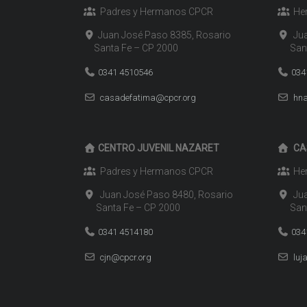
Padres y Hermanos CPCR
Her
Juan José Paso 8385, Rosario
Jua
Santa Fe – CP 2000
Santa
0341 4510546
034
casadefatima@cpcr.org
hna
CENTRO JUVENIL NAZARET
CA
Padres y Hermanos CPCR
Her
Juan José Paso 8480, Rosario
Jua
Santa Fe – CP 2000
Santa
0341 4514180
034
cjn@cpcr.org
luj