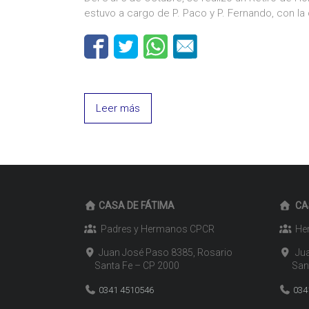
estuvo a cargo de P. Paco y P. Fernando, con l
Leer más
CASA DE FÁTIMA
CA
Padres y Hermanos CPCR
Her
Juan José Paso 8385, Rosario
Jua
Santa Fe – CP 2000
Santa
0341 4510546
034