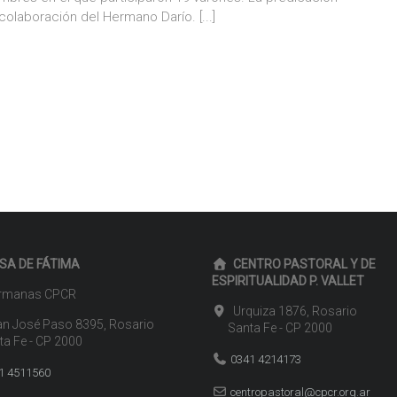
a colaboración del Hermano Darío.
[...]
SA DE FÁTIMA
CENTRO PASTORAL Y DE
ESPIRITUALIDAD P. VALLET
manas CPCR
Urquiza 1876, Rosario
n José Paso 8395, Rosario
Santa Fe - CP 2000
 Fe - CP 2000
0341 4214173
1 4511560
centropastoral@cpcr.org.ar