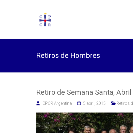
Saltar
al
Cooperadores
CPCR
contenido
y
Cooperatrices
Argentina
Parroquiales
de Cristo Rey,
en Argentina
Retiros de Hombres
Retiro de Semana Santa, Abril
CPCR Argentina
5 abril, 2015
Retiros 