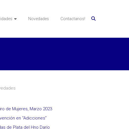
vidades
Novedades
Contactanos!
vedades
iro de Mujeres, Marzo 2023
vención en “Adicciones”
as de Plata del Hno Darío