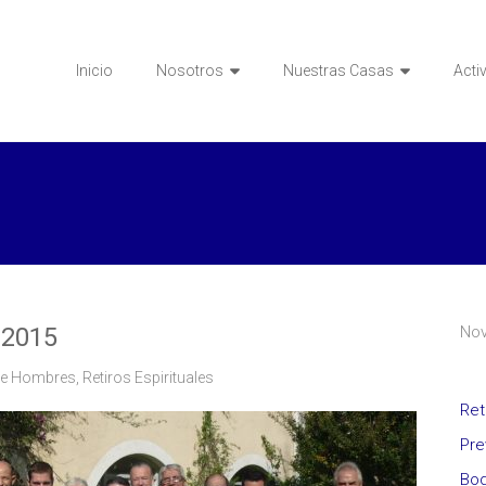
Inicio
Nosotros
Nuestras Casas
Acti
 2015
No
de Hombres
,
Retiros Espirituales
Ret
Pre
Bod